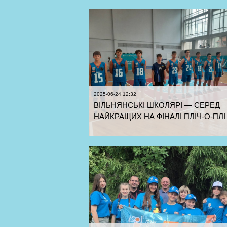
2025-06-24 12:32
ВІЛЬНЯНСЬКІ ШКОЛЯРІ — СЕРЕД
НАЙКРАЩИХ НА ФІНАЛІ ПЛІЧ-О-ПЛІ
Ч З ВОЛЕЙБОЛУ У столиці відбувся
фінальний етап сезону 2024–2025 вс
еукраїнської шкільної ліги «Пліч-о-плі
ч» з волейболу серед учнів 5–9 та ...