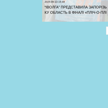
2025-06-13 15:48
“ІВОЛГА” ПРЕДСТАВИЛА ЗАПОРІЗЬ
КУ ОБЛАСТЬ В ФІНАЛІ «ПЛІЧ-О-ПЛІ
Ч ВСЕУКРАЇНСЬКІ ШКІЛЬНІ ЛІГИ» З
БАСКЕТБОЛУ Рівне приймало фінал
«Пліч-о-пліч всеукраїнські шкільні ліг
и» з баскетболу серед дівчат. Запо...