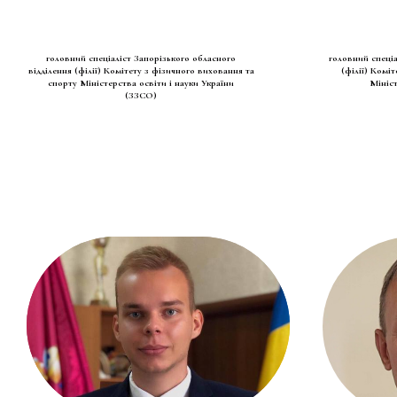
головний спеціаліст Запорізького обласного
головний спеціа
відділення (філії) Комітету з фізичного виховання та
(філії) Комі
спорту Міністерства освіти і науки України
Мініст
(ЗЗСО)