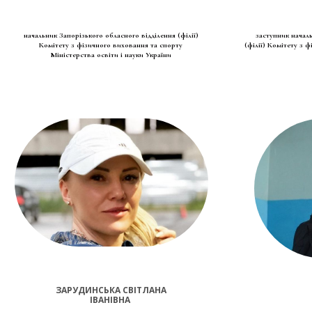
начальник Запорізького обласного відділення (філії)
заступник начал
Комітету з фізичного виховання та спорту
(філії) Комітету з 
Міністерства освіти і науки України
ЗАРУДИНСЬКА СВІТЛАНА
ІВАНІВНА